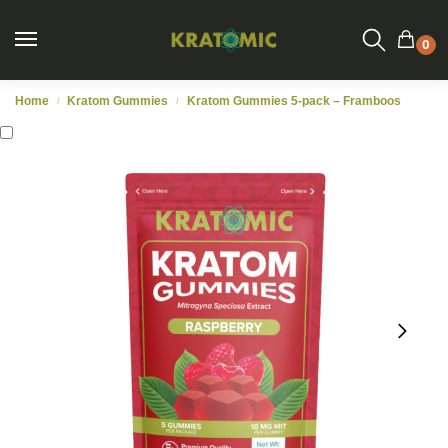
0
Home
Kratom Gummies
Kratom Gummies 5-pack – Framboos
/
/